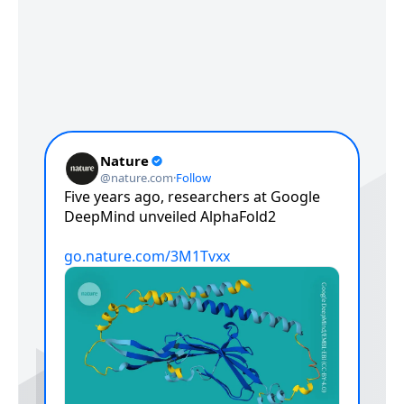
Séminaire
7
Les séminaires du lundi matin
reprendront en septembre!
Septembr
e
11h00
2026
Labo AFMB