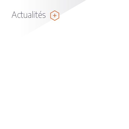
Actualités
Félicitations à Juan Reguera, lauréat de la
prestigieuse ERC Advanced Grant 2025
juillet 16, 2026