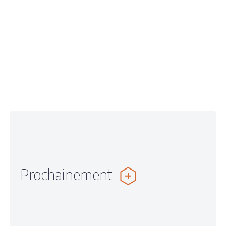
Bienvenue au Dr Yoann Aldon, lauréat d’une
Chaire de Professeur Junior @ AFMB
mars 18, 2026
Prochainement