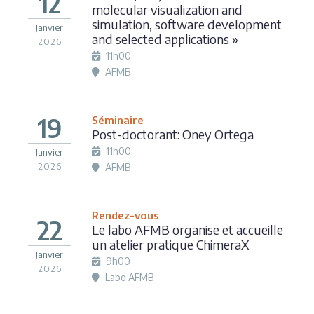
12
molecular visualization and
simulation, software development
Janvier
and selected applications »
2026
11h00
AFMB
19
Séminaire
Post-doctorant: Oney Ortega
11h00
Janvier
2026
AFMB
Rendez-vous
22
Le labo AFMB organise et accueille
un atelier pratique ChimeraX
Janvier
9h00
2026
Labo AFMB