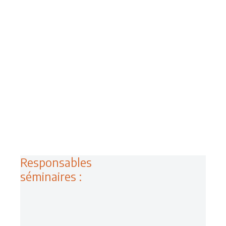
Juillet
11h00
2026
Labo AFMB
Séminaire
7
Les séminaires du lundi matin
reprendront en septembre!
Septembre
11h00
2026
Labo AFMB
Responsables
séminaires :