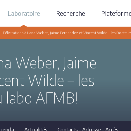
Laboratoire
Recherche
Plateform
Félicitations à Lana Weber, Jaime Fernandez et Vincent Wilde – les Docteu
ana Weber, Jaime
cent Wilde – les
u labo AFMB!
genda
Actualités
Contacts - Adresse - Accès