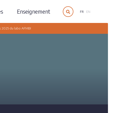
es
Enseignement
FR
EN
rs 2025 du labo AFMB!