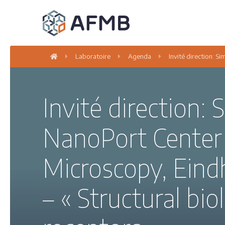
Laboratoire
Agenda
Invité direction: 
Invité direction:
NanoPort Center 
Microscopy, Eind
– « Structural b