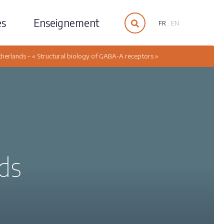
es
Enseignement
FR
EN
therlands – « Structural biology of GABA-A receptors »
ds