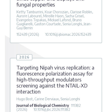
fungal properties
Ketty Tamburrini, Koar Chorozian, Clarisse Roblin,
Aurore Labourel, Mireille Haon, Sacha Grisel,
Evangelos Topakas, Mickael Lafond, Bruno
Guigliarelli, Gaston Courtade, Sonia Longhi, Jean-
Guy Berrin
152439
(2026)
10.1016/j.ijbiomac.2026.152439
2026
Targeting Nipah virus replication: a
fluorescence polarization assay for
high-throughput modulators
screening against the NTAIL-XD
interaction
Hugo Bost, Carine Derviaux, Sonia Longhi
Journal of Biological Chemistry
111382
(2026)
10.1016/j.jbc.2026.111382