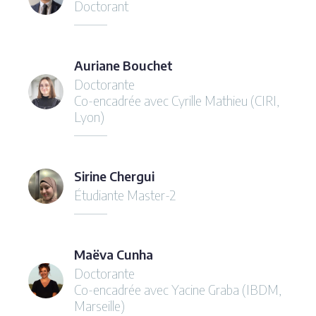
Doctorant
Auriane Bouchet
Doctorante
Co-encadrée avec Cyrille Mathieu (CIRI,
Lyon)
Sirine Chergui
Étudiante Master-2
Maëva Cunha
Doctorante
Co-encadrée avec Yacine Graba (IBDM,
Marseille)