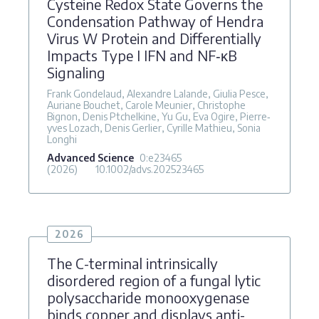
Cysteine Redox State Governs the
Condensation Pathway of Hendra
Virus W Protein and Differentially
Impacts Type I IFN and NF‐κB
Signaling
Frank Gondelaud, Alexandre Lalande, Giulia Pesce,
Auriane Bouchet, Carole Meunier, Christophe
Bignon, Denis Ptchelkine, Yu Gu, Eva Ogire, Pierre‐
yves Lozach, Denis Gerlier, Cyrille Mathieu, Sonia
Longhi
Advanced Science
0:e23465
(2026)
10.1002/advs.202523465
2026
The C-terminal intrinsically
disordered region of a fungal lytic
polysaccharide monooxygenase
binds copper and displays anti-